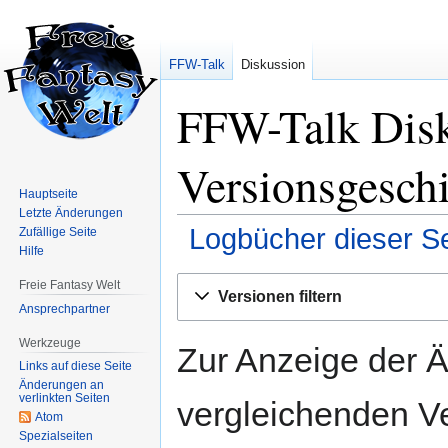
FFW-Talk
Diskussion
FFW-Talk Disk
Versionsgesch
Hauptseite
Letzte Änderungen
Logbücher dieser Se
Zufällige Seite
Hilfe
Zur
Zur
Freie Fantasy Welt
Versionen filtern
Navigation
Suche
Ansprechpartner
springen
springen
Werkzeuge
Zur Anzeige der 
Links auf diese Seite
Änderungen an
verlinkten Seiten
vergleichenden V
Atom
Spezialseiten