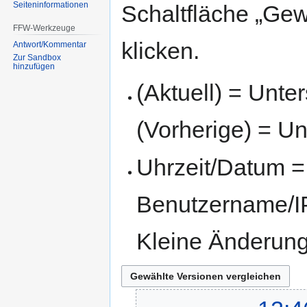
Seiten­informationen
Schaltfläche „Gew
FFW-Werkzeuge
klicken.
Antwort/Kommentar
Zur Sandbox
hinzufügen
(Aktuell) = Unte
(Vorherige) = Un
Uhrzeit/Datum = 
Benutzername/IP
Kleine Änderun