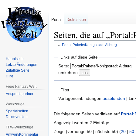
Portal
Diskussion
Seiten, die auf „Portal
←
Portal:Pakete/Königsstadt Altburg
Zur
Zur
Links auf diese Seite
Hauptseite
Navigation
Suche
Letzte Änderungen
Seite:
springen
springen
Zufällige Seite
umkehren
Hilfe
Freie Fantasy Welt
Filter
Ansprechpartner
Vorlageneinbindungen
ausblenden
| Lin
Werkzeuge
Spezialseiten
Die folgenden Seiten verlinken auf
Portal:
Druckversion
Angezeigt werden 2 Einträge.
FFW-Werkzeuge
Zeige (vorherige 50 | nächste 50) (
20
|
50
Antwort/Kommentar