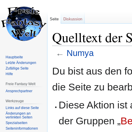
Seite
Diskussion
Quelltext der 
←
Numya
Hauptseite
Letzte Änderungen
Zur
Zur
Du bist aus den f
Zufällige Seite
Navigation
Suche
Hilfe
springen
springen
die Seite zu bearb
Freie Fantasy Welt
Ansprechpartner
Werkzeuge
Diese Aktion ist
Links auf diese Seite
Änderungen an
der Gruppen „
Be
verlinkten Seiten
Spezialseiten
Seiten­informationen