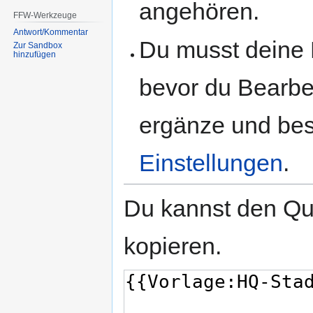
angehören.
FFW-Werkzeuge
Antwort/Kommentar
Du musst deine 
Zur Sandbox
hinzufügen
bevor du Bearbe
ergänze und best
Einstellungen
.
Du kannst den Que
kopieren.