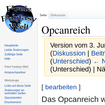
Seite
Diskussion
Opcanreich
Version vom 3. Ju
Hauptseite
Letzte Änderungen
(
Diskussion
|
Beit
Zufällige Seite
Hilfe
(
Unterschied
)
← N
Freie Fantasy Welt
(Unterschied) | N
Ansprechpartner
Werkzeuge
Zur
Zur
[
bearbeiten
]
Links auf diese Seite
Navigation
Suche
Änderungen an
springen
springen
verlinkten Seiten
Das Opcanreich wa
Spezialseiten
Druckversion