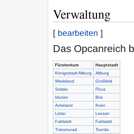
Verwaltung
[
bearbeiten
]
Das Opcanreich b
Fürstentum
Hauptstadt
Königsstadt Altburg
Altburg
Wedeland
Großfeld
Solatis
Picus
Idurien
Brie
Acheland
Krien
Liotar
Leosan
Fahlstett
Fahlstett
Transnurad
Tourda