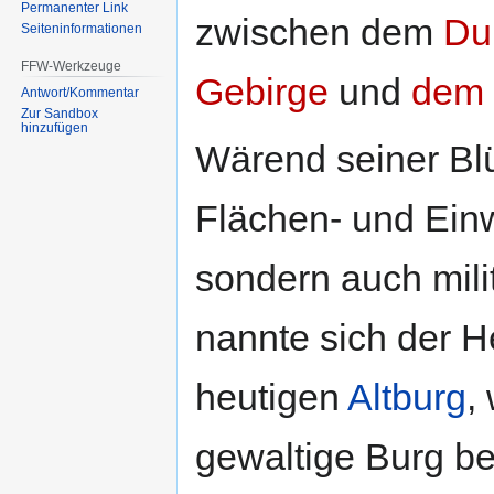
Permanenter Link
zwischen dem
Du
Seiten­informationen
FFW-Werkzeuge
Gebirge
und
dem 
Antwort/Kommentar
Zur Sandbox
hinzufügen
Wärend seiner Blü
Flächen- und Ein
sondern auch mili
nannte sich der He
heutigen
Altburg
,
gewaltige Burg b