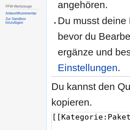
angehören.
FFW-Werkzeuge
Antwort/Kommentar
Du musst deine 
Zur Sandbox
hinzufügen
bevor du Bearbe
ergänze und best
Einstellungen
.
Du kannst den Que
kopieren.