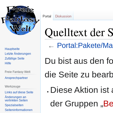
Portal
Diskussion
Quelltext der 
←
Portal:Pakete/Ma
Hauptseite
Letzte Änderungen
Zur
Zur
Du bist aus den f
Zufällige Seite
Navigation
Suche
Hilfe
springen
springen
die Seite zu bearb
Freie Fantasy Welt
Ansprechpartner
Werkzeuge
Diese Aktion ist
Links auf diese Seite
Änderungen an
der Gruppen „
Be
verlinkten Seiten
Spezialseiten
Seiten­informationen