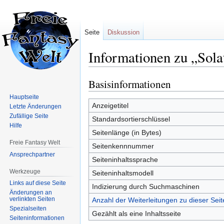
Seite
Diskussion
Informationen zu „Sola
Basisinformationen
Zur
Zur
Navigation
Suche
Hauptseite
springen
springen
Anzeigetitel
Letzte Änderungen
Zufällige Seite
Standardsortierschlüssel
Hilfe
Seitenlänge (in Bytes)
Freie Fantasy Welt
Seitenkennnummer
Ansprechpartner
Seiteninhaltssprache
Werkzeuge
Seiteninhaltsmodell
Links auf diese Seite
Indizierung durch Suchmaschinen
Änderungen an
verlinkten Seiten
Anzahl der Weiterleitungen zu dieser Seit
Spezialseiten
Gezählt als eine Inhaltsseite
Seiten­informationen