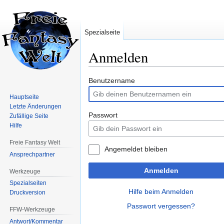
Spezialseite
Anmelden
Zur
Zur
Benutzername
Navigation
Suche
Hauptseite
springen
springen
Letzte Änderungen
Passwort
Zufällige Seite
Hilfe
Freie Fantasy Welt
Angemeldet bleiben
Ansprechpartner
Anmelden
Werkzeuge
Spezialseiten
Hilfe beim Anmelden
Druckversion
Passwort vergessen?
FFW-Werkzeuge
Antwort/Kommentar