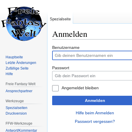
Spezialseite
Anmelden
Zur
Zur
Benutzername
Navigation
Suche
Hauptseite
springen
springen
Letzte Änderungen
Passwort
Zufällige Seite
Hilfe
Freie Fantasy Welt
Angemeldet bleiben
Ansprechpartner
Anmelden
Werkzeuge
Spezialseiten
Hilfe beim Anmelden
Druckversion
Passwort vergessen?
FFW-Werkzeuge
Antwort/Kommentar