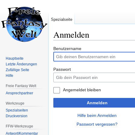
Spezialseite
Anmelden
Zur
Zur
Benutzername
Navigation
Suche
Hauptseite
springen
springen
Letzte Änderungen
Passwort
Zufällige Seite
Hilfe
Freie Fantasy Welt
Angemeldet bleiben
Ansprechpartner
Anmelden
Werkzeuge
Spezialseiten
Hilfe beim Anmelden
Druckversion
Passwort vergessen?
FFW-Werkzeuge
Antwort/Kommentar