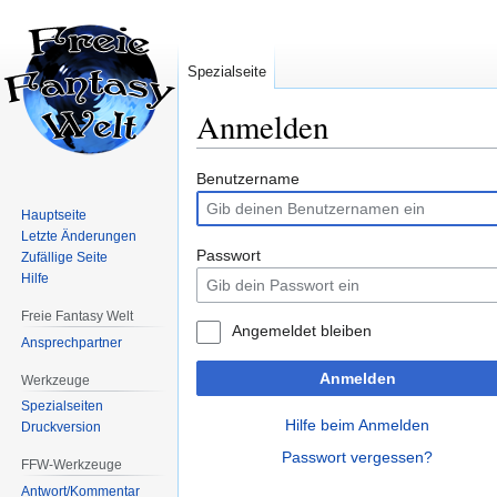
Spezialseite
Anmelden
Zur
Zur
Benutzername
Navigation
Suche
Hauptseite
springen
springen
Letzte Änderungen
Passwort
Zufällige Seite
Hilfe
Freie Fantasy Welt
Angemeldet bleiben
Ansprechpartner
Anmelden
Werkzeuge
Spezialseiten
Hilfe beim Anmelden
Druckversion
Passwort vergessen?
FFW-Werkzeuge
Antwort/Kommentar