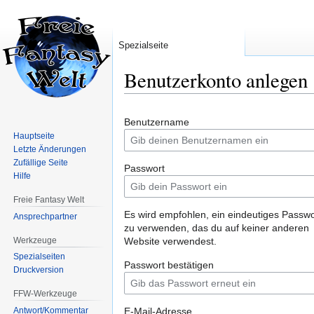
Spezialseite
Benutzerkonto anlegen
Zur
Zur
Benutzername
Navigation
Suche
Hauptseite
springen
springen
Letzte Änderungen
Zufällige Seite
Passwort
Hilfe
Freie Fantasy Welt
Es wird empfohlen, ein eindeutiges Passwo
Ansprechpartner
zu verwenden, das du auf keiner anderen
Werkzeuge
Website verwendest.
Spezialseiten
Passwort bestätigen
Druckversion
FFW-Werkzeuge
Antwort/Kommentar
E-Mail-Adresse