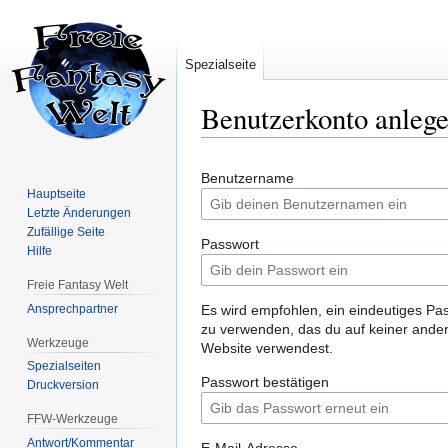
Spezialseite
Benutzerkonto anleg
Zur
Zur
Benutzername
Navigation
Suche
Hauptseite
springen
springen
Letzte Änderungen
Zufällige Seite
Passwort
Hilfe
Freie Fantasy Welt
Ansprechpartner
Es wird empfohlen, ein eindeutiges Pa
zu verwenden, das du auf keiner ande
Werkzeuge
Website verwendest.
Spezialseiten
Passwort bestätigen
Druckversion
FFW-Werkzeuge
Antwort/Kommentar