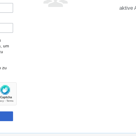
aktive 
s
n, um
zu
m zu