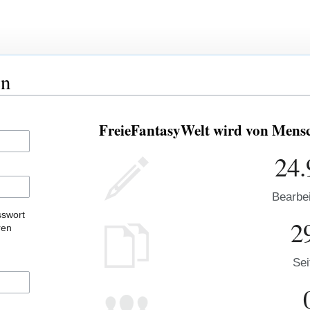
en
FreieFantasyWelt wird von Mensch
24.
Bearbe
sswort
2
ren
Sei