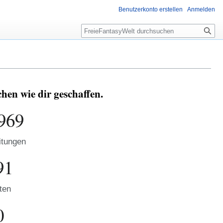
Benutzerkonto erstellen
Anmelden
Suche
en wie dir geschaffen.
969
itungen
91
ten
0