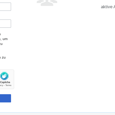
aktive 
s
n, um
zu
m zu