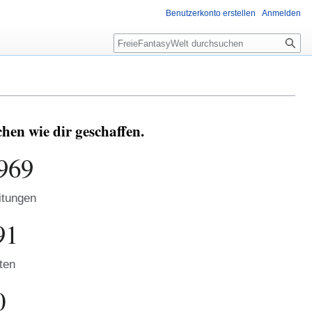
Benutzerkonto erstellen
Anmelden
Suche
en wie dir geschaffen.
969
itungen
91
ten
0