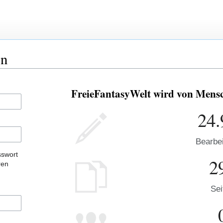
en
FreieFantasyWelt wird von Mensch
24.
Bearbe
sswort
2
ren
Sei