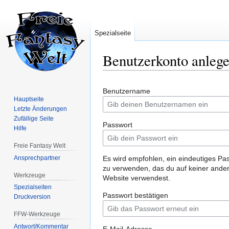
Spezialseite
Benutzerkonto anleg
Zur
Zur
Benutzername
Navigation
Suche
Hauptseite
springen
springen
Letzte Änderungen
Zufällige Seite
Passwort
Hilfe
Freie Fantasy Welt
Ansprechpartner
Es wird empfohlen, ein eindeutiges Pa
zu verwenden, das du auf keiner ande
Werkzeuge
Website verwendest.
Spezialseiten
Passwort bestätigen
Druckversion
FFW-Werkzeuge
Antwort/Kommentar