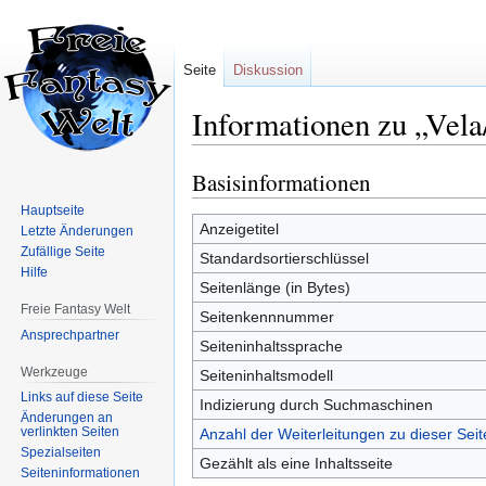
Seite
Diskussion
Informationen zu „Vela
Basisinformationen
Zur
Zur
Navigation
Suche
Hauptseite
springen
springen
Anzeigetitel
Letzte Änderungen
Zufällige Seite
Standardsortierschlüssel
Hilfe
Seitenlänge (in Bytes)
Freie Fantasy Welt
Seitenkennnummer
Ansprechpartner
Seiteninhaltssprache
Werkzeuge
Seiteninhaltsmodell
Links auf diese Seite
Indizierung durch Suchmaschinen
Änderungen an
verlinkten Seiten
Anzahl der Weiterleitungen zu dieser Seit
Spezialseiten
Gezählt als eine Inhaltsseite
Seiten­informationen