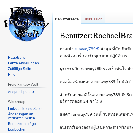
Benutzerseite
Diskussion
Benutzer:RachaelBr
Zur
Zur
ทางเข้า
runway789
ล่าสุด ที่นักเดิม
Navigation
Suche
คอมพิวเตอร์ รองรับทุกระบบปฏิบัติการ
Hauptseite
springen
springen
Letzte Änderungen
ธุรกรรมกับ runway789 รวดเร็วทันใจ ฝากถอ
Zufällige Seite
Hilfe
คอสล็อตห้ามพลาด runway789 โบนัสเข้าไว
Freie Fantasy Welt
Ansprechpartner
สำหรับสายคาสิโนสด runway789 มีบริการ
บริการตลอด 24 ชั่วโมง
Werkzeuge
Links auf diese Seite
สมัคร runway789 วันนี้ รับสิทธิพิเศษทั
Änderungen an
verlinkten Seiten
Benutzerbeiträge
อินเตอร์เฟซรองรับผู้เล่นทุกระดับ พร้อ
Logbücher