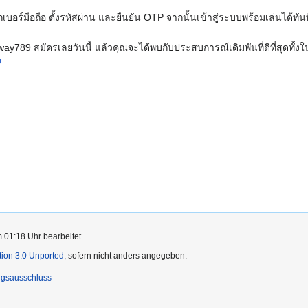
กเบอร์มือถือ ตั้งรหัสผ่าน และยืนยัน OTP จากนั้นเข้าสู่ระบบพร้อมเล่นได้ทันท
nway789 สมัครเลยวันนี้ แล้วคุณจะได้พบกับประสบการณ์เดิมพันที่ดีที่สุดทั
 01:18 Uhr bearbeitet.
ution 3.0 Unported
, sofern nicht anders angegeben.
ngsausschluss