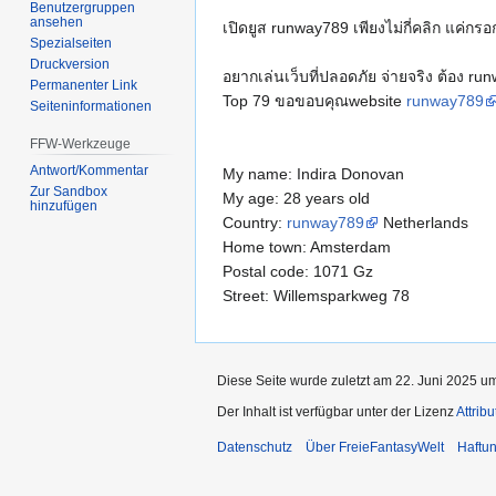
Benutzergruppen
ansehen
เปิดยูส runway789 เพียงไม่กี่คลิก แค่กรอ
Spezialseiten
Druckversion
อยากเล่นเว็บที่ปลอดภัย จ่ายจริง ต้อง ru
Permanenter Link
Top 79 ขอขอบคุณwebsite
runway789
Seiten­informationen
FFW-Werkzeuge
Antwort/Kommentar
My name: Indira Donovan
Zur Sandbox
My age: 28 years old
hinzufügen
Country:
runway789
Netherlands
Home town: Amsterdam
Postal code: 1071 Gz
Street: Willemsparkweg 78
Diese Seite wurde zuletzt am 22. Juni 2025 um
Der Inhalt ist verfügbar unter der Lizenz
Attrib
Datenschutz
Über FreieFantasyWelt
Haftu