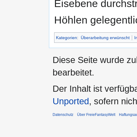
Eisebene durchstr
Höhlen gelegentl
Kategorien
:
Überarbeitung erwünscht
I
Diese Seite wurde zu
bearbeitet.
Der Inhalt ist verfüg
Unported
, sofern ni
Datenschutz
Über FreieFantasyWelt
Haftungsa