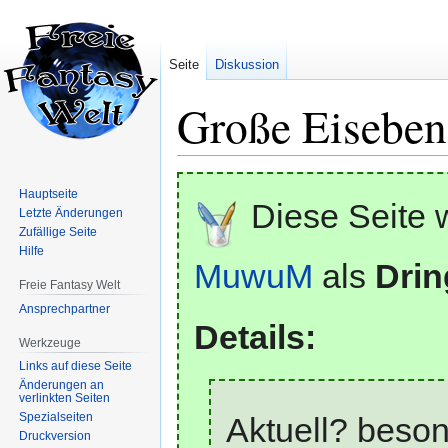
Seite
Diskussion
Große Eiseben
Zur
Zur
Hauptseite
Navigation
Suche
Diese Seite 
Letzte Änderungen
springen
springen
Zufällige Seite
Hilfe
MuwuM
als
Drin
Freie Fantasy Welt
Ansprechpartner
Details:
Werkzeuge
Links auf diese Seite
Änderungen an
verlinkten Seiten
Spezialseiten
Aktuell? beson
Druckversion