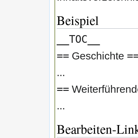
Beispiel
__TOC__
==
=
Geschichte
...
==
Weiterführend
...
Bearbeiten-Lin