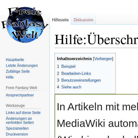
Hilfeseite
Diskussion
Hilfe:Überschr
Zur
Zur
Inhaltsverzeichnis
Hauptseite
Navigation
Suche
Letzte Änderungen
1
Beispiel
springen
springen
Zufällige Seite
2
Bearbeiten-Links
Hilfe
3
Benutzereinstellungen
4
Siehe auch
Freie Fantasy Welt
Ansprechpartner
In Artikeln mit me
Werkzeuge
Links auf diese Seite
Änderungen an
MediaWiki autom
verlinkten Seiten
Spezialseiten
Druckversion