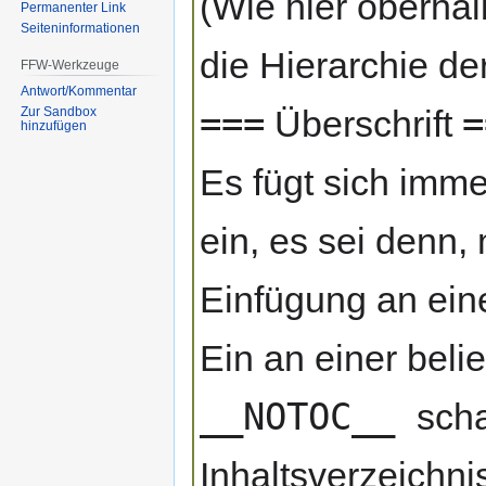
(Wie hier oberhal
Permanenter Link
Seiten­informationen
die Hierarchie de
FFW-Werkzeuge
Antwort/Kommentar
===
=
Überschrift
Zur Sandbox
hinzufügen
Es fügt sich immer
ein, es sei denn,
Einfügung an eine
Ein an einer belie
__NOTOC__
scha
Inhaltsverzeichni