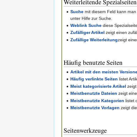
Weiterleitende Spezialseiten
Suche
mit diesem Feld kann man 
unter Hilfe zur Suche.
Weblink Suche
diese Spezialseit
Zufälliger Artikel
zeigt einen zufäl
Zufällige Weiterleitung
zeigt eine
Häufig benutzte Seiten
Artikel mit den meisten Version
Häufig verlinkte Seiten
listet Art
Meist kategorisierte Artikel
zeigt
Meistbenutzte Dateien
zeigt ein
Meistbenutzte Kategorien
listet
Meistbenutzte Vorlagen
zeigt di
Seitenwerkzeuge