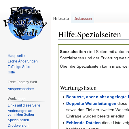
Hilfeseite
Diskussion
Hilfe:Spezialseiten
Zur
Zur
Spezialseiten
sind Seiten mit automat
Navigation
Suche
Hauptseite
Spezialseiten und der Erklärung was 
springen
springen
Letzte Änderungen
Über die Spezialseiten kann man, wen
Zufällige Seite
Hilfe
Freie Fantasy Welt
Wartungslisten
Ansprechpartner
Benutzte, aber nicht angelegte
Werkzeuge
Doppelte Weiterleitungen
diese 
Links auf diese Seite
sowie das Ziel der zweiten Weiterl
Änderungen an
verlinkten Seiten
Einträge wurden bereits erledigt.
Spezialseiten
Fehlende Dateien
diese Liste ze
Druckversion