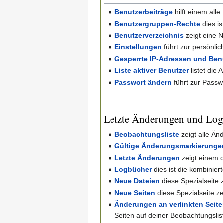
Benutzerbeiträge
hilft einem all
Benutzergruppen-Rechte
dies is
Benutzerverzeichnis
zeigt eine N
Einstellungen
führt zur persönli
Gesperrte IP-Adressen und Be
Liste aktiver Benutzer
listet die
Passwort ändern
führt zur Passw
Letzte Änderungen und Lo
Beobachtungsliste
zeigt alle Än
Gültige Änderungsmarkierunge
Letzte Änderungen
zeigt einem 
Logbücher
dies ist die kombinier
Neue Dateien
diese Spezialseite 
Neue Seiten
diese Spezialseite zei
Änderungen an verlinkten Seit
Seiten auf deiner Beobachtungsliste