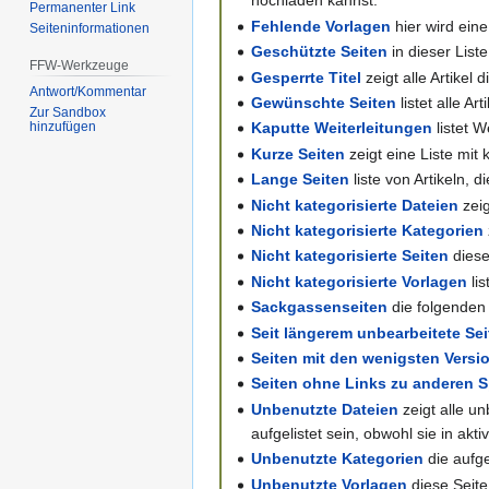
hochladen kannst.
Permanenter Link
Fehlende Vorlagen
hier wird ein
Seiten­informationen
Geschützte Seiten
in dieser Liste
FFW-Werkzeuge
Gesperrte Titel
zeigt alle Artikel
Antwort/Kommentar
Gewünschte Seiten
listet alle Ar
Zur Sandbox
hinzufügen
Kaputte Weiterleitungen
listet W
Kurze Seiten
zeigt eine Liste mit 
Lange Seiten
liste von Artikeln, 
Nicht kategorisierte Dateien
zeig
Nicht kategorisierte Kategorien
Nicht kategorisierte Seiten
diese
Nicht kategorisierte Vorlagen
lis
Sackgassenseiten
die folgenden 
Seit längerem unbearbeitete Se
Seiten mit den wenigsten Versi
Seiten ohne Links zu anderen 
Unbenutzte Dateien
zeigt alle u
aufgelistet sein, obwohl sie in akt
Unbenutzte Kategorien
die aufge
Unbenutzte Vorlagen
diese Seite