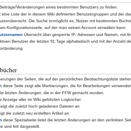
e Beiträge/Veränderungen eines bestimmten Benutzers zu finden.
t eine Liste der in diesem Wiki definierten Benutzergruppen und der 
utzerübersicht. Die Suche ermöglicht es, Nutzer mit bestimmten Buchs
chen Konfigurationsseite, auf der man seinen Account verwalten kann.
nutzernamen
Übersicht über gesperrte IP- Adressen und Namen, mit 
 Aktiven Benutzer der letzten 91 Tage alphabetisch und mit der Anzahl d
ortänderung.
gbücher
derungen der Seiten, die auf der persönlichen Beobachtungsliste stehe
n
diese Seite zeigt alle Markierungen, die für Bearbeitungen verwend
die letzten Änderungen, die in der FFW gemacht wurden.
te Anzeige aller im Wiki geführten Logbücher.
zeigt die zuletzt hoch geladenen Dateien an.
gt die zuletzt neu erstellten Artikel an.
en
diese Spezialseite listet die letzten Änderungen an den verlinkten Sei
 sind fett dargestellt.