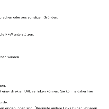
ntsprechen oder aus sonstigen Gründen.
o die FFW unterstützen.
iesen wurden.
nen.
t einer direkten URL verlinken können. Sie könnte daher hier
wurde.
eiten eingebunden sind. Überprüfe andere Links zu den Vorlagen,