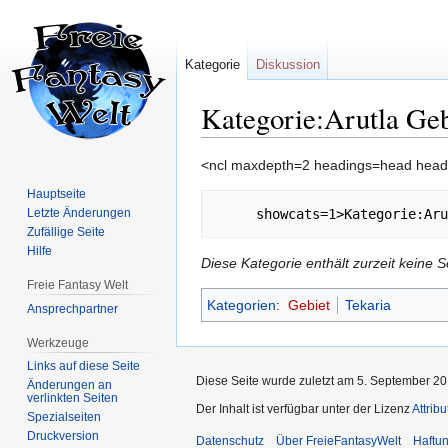
Kategorie
Diskussion
Kategorie:Arutla Ge
Zur
Zur
<ncl maxdepth=2 headings=head head
Navigation
Suche
Hauptseite
springen
springen
Letzte Änderungen
Zufällige Seite
Hilfe
Diese Kategorie enthält zurzeit keine 
Freie Fantasy Welt
Kategorien
:
Gebiet
Tekaria
Ansprechpartner
Werkzeuge
Links auf diese Seite
Diese Seite wurde zuletzt am 5. September 20
Änderungen an
verlinkten Seiten
Der Inhalt ist verfügbar unter der Lizenz
Attrib
Spezialseiten
Druckversion
Datenschutz
Über FreieFantasyWelt
Haftu