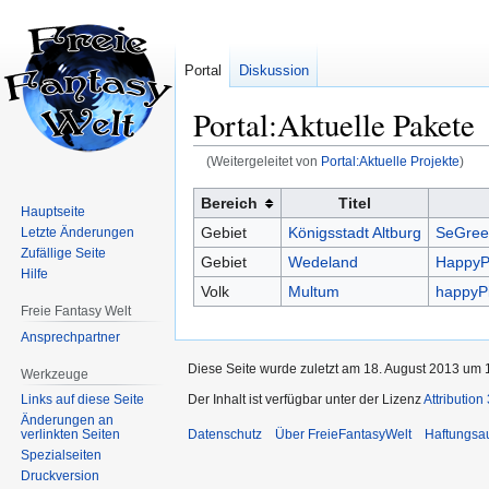
Portal
Diskussion
Portal:Aktuelle Pakete
(Weitergeleitet von
Portal:Aktuelle Projekte
)
Zur
Zur
Bereich
Titel
Hauptseite
Navigation
Suche
Gebiet
Königsstadt Altburg
SeGree
Letzte Änderungen
springen
springen
Zufällige Seite
Gebiet
Wedeland
HappyP
Hilfe
Volk
Multum
happyP
Freie Fantasy Welt
Ansprechpartner
Diese Seite wurde zuletzt am 18. August 2013 um 1
Werkzeuge
Der Inhalt ist verfügbar unter der Lizenz
Attribution
Links auf diese Seite
Änderungen an
Datenschutz
Über FreieFantasyWelt
Haftungsa
verlinkten Seiten
Spezialseiten
Druckversion