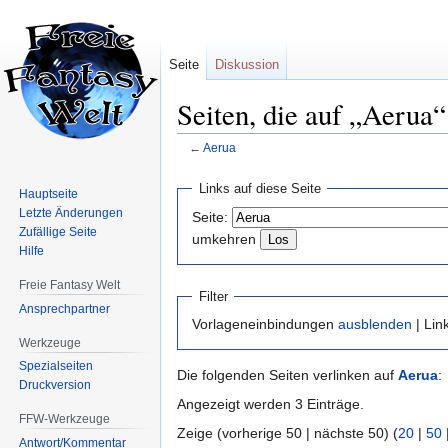
Seite
Diskussion
Seiten, die auf „Aerua“
←
Aerua
Zur
Zur
Links auf diese Seite
Hauptseite
Navigation
Suche
Letzte Änderungen
Seite:
springen
springen
Zufällige Seite
umkehren
Hilfe
Freie Fantasy Welt
Filter
Ansprechpartner
Vorlageneinbindungen
ausblenden
| Lin
Werkzeuge
Spezialseiten
Die folgenden Seiten verlinken auf
Aerua
:
Druckversion
Angezeigt werden 3 Einträge.
FFW-Werkzeuge
Zeige (vorherige 50 | nächste 50) (
20
|
50
Antwort/Kommentar