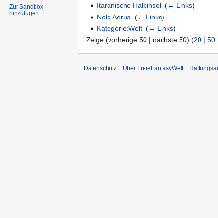
Itaranische Halbinsel
‎
(
← Links
)
Zur Sandbox
hinzufügen
Nolo Aerua
‎
(
← Links
)
Kategorie:Welt
‎
(
← Links
)
Zeige (vorherige 50 | nächste 50) (
20
|
50
Datenschutz
Über FreieFantasyWelt
Haftungsa