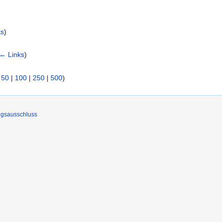
ks
)
← Links
)
|
50
|
100
|
250
|
500
)
ngsausschluss