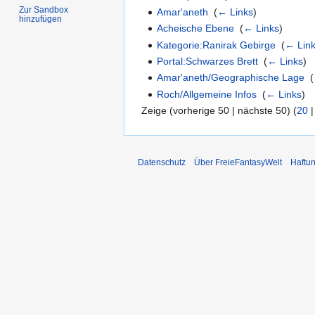
Zur Sandbox
Amar'aneth
‎
(
← Links
)
hinzufügen
Acheische Ebene
‎
(
← Links
)
Kategorie:Ranirak Gebirge
‎
(
← Lin
Portal:Schwarzes Brett
‎
(
← Links
)
Amar'aneth/Geographische Lage
‎
(
Roch/Allgemeine Infos
‎
(
← Links
)
Zeige (vorherige 50 | nächste 50) (
20
Datenschutz
Über FreieFantasyWelt
Haftu