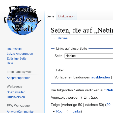
Seite
Diskussion
Seiten, die auf „Nebi
←
Nebine
Zur
Zur
Links auf diese Seite
Hauptseite
Navigation
Suche
Letzte Änderungen
Seite:
springen
springen
Zufällige Seite
Hilfe
Filter
Freie Fantasy Welt
Vorlageneinbindungen
ausblenden
|
Ansprechpartner
Werkzeuge
Die folgenden Seiten verlinken auf
Neb
Spezialseiten
Angezeigt werden 7 Einträge.
Druckversion
Zeige (vorherige 50 | nächste 50) (
20
FFW-Werkzeuge
Roch
‎
(
← Links
)
Antwort/Kommentar