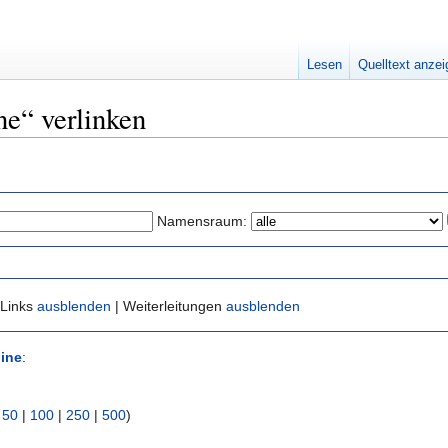
Lesen
Quelltext anze
ne“ verlinken
Namensraum:
 Links
ausblenden
| Weiterleitungen
ausblenden
ine
:
|
50
|
100
|
250
|
500
)