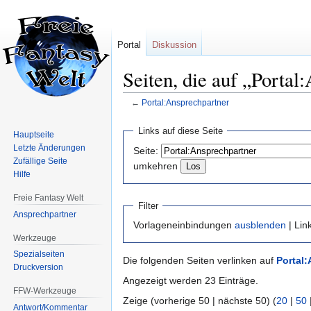
Portal
Diskussion
Seiten, die auf „Portal
←
Portal:Ansprechpartner
Zur
Zur
Links auf diese Seite
Hauptseite
Navigation
Suche
Letzte Änderungen
Seite:
springen
springen
Zufällige Seite
umkehren
Hilfe
Freie Fantasy Welt
Filter
Ansprechpartner
Vorlageneinbindungen
ausblenden
| Lin
Werkzeuge
Spezialseiten
Die folgenden Seiten verlinken auf
Portal
Druckversion
Angezeigt werden 23 Einträge.
FFW-Werkzeuge
Zeige (vorherige 50 | nächste 50) (
20
|
50
Antwort/Kommentar