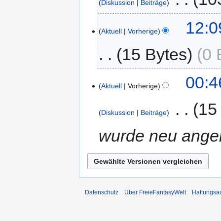
Diskussion
Beiträge
12:0
Aktuell
Vorherige
15 Bytes
0 
00:4
Aktuell
Vorherige
‎
15
Diskussion
Beiträge
wurde neu angel
Datenschutz
Über FreieFantasyWelt
Haftungsa