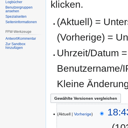
klicken.
Logbücher
Benutzergruppen
ansehen
Spezialseiten
(Aktuell) = Unte
Seiten­informationen
FFW-Werkzeuge
(Vorherige) = Un
Antwort/Kommentar
Zur Sandbox
hinzufügen
Uhrzeit/Datum = 
Benutzername/IP
Kleine Änderun
18:4
Aktuell
Vorherige
‎
10