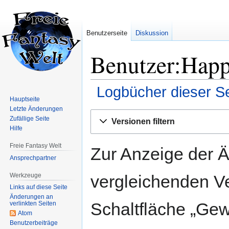
Benutzerseite
Diskussion
Benutzer:Happ
Logbücher dieser Se
Hauptseite
Letzte Änderungen
Zur
Zur
Zufällige Seite
Versionen filtern
Navigation
Suche
Hilfe
springen
springen
Freie Fantasy Welt
Zur Anzeige der 
Ansprechpartner
Werkzeuge
vergleichenden V
Links auf diese Seite
Änderungen an
Schaltfläche „Gew
verlinkten Seiten
Atom
Benutzerbeiträge