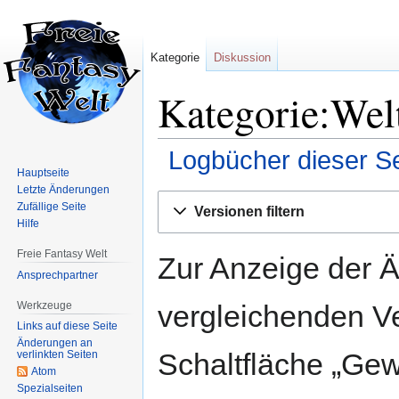
Kategorie
Diskussion
Kategorie:Welt
Logbücher dieser Se
Hauptseite
Letzte Änderungen
Zur
Zur
Zufällige Seite
Versionen filtern
Navigation
Suche
Hilfe
springen
springen
Freie Fantasy Welt
Zur Anzeige der 
Ansprechpartner
Werkzeuge
vergleichenden V
Links auf diese Seite
Änderungen an
Schaltfläche „Gew
verlinkten Seiten
Atom
Spezialseiten