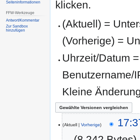
klicken.
Seiten­informationen
FFW-Werkzeuge
(Aktuell) = Unte
Antwort/Kommentar
Zur Sandbox
hinzufügen
(Vorherige) = Un
Uhrzeit/Datum = 
Benutzername/IP
Kleine Änderun
17:3
Aktuell
Vorherige
8.242 Bytes