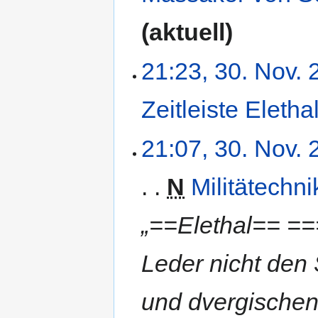
aktuell
21:23, 30. Nov.
Zeitleiste Eletha
21:07, 30. Nov.
N
Militätechni
„==Elethal== =
Leder nicht den
und dvergischen 