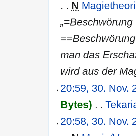
N
Magietheor
„=Beschwörung 
==Beschwörung=
man das Erscha
wird aus der M
20:59, 30. Nov.
Bytes
‎
Tekari
20:58, 30. Nov.