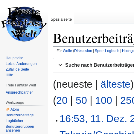
Spezialseite
Benutzerbeitr
Für
Wolle
Diskussion
Sperr-Logbuch
Hochge
Hauptseite
Zur
Zur
Letzte Änderungen
Suche nach Benutzerbeiträge
Navigation
Suche
Zufällige Seite
springen
springen
Hilfe
(neueste |
älteste
Freie Fantasy Welt
Ansprechpartner
(
20
|
50
|
100
|
25
Werkzeuge
Atom
16:53, 11. Dez.
Benutzerbeiträge
Logbücher
Benutzergruppen
ansehen