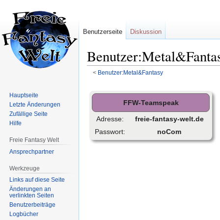
Benutzerseite
Diskussion
Benutzer:Metal&Fanta
<
Benutzer:Metal&Fantasy
Zur
Zur
Hauptseite
Navigation
Suche
FFW-Teamspeak
Letzte Änderungen
springen
springen
Zufällige Seite
Adresse:
freie-fantasy-welt.de
Hilfe
Passwort:
noCom
Freie Fantasy Welt
Ansprechpartner
Werkzeuge
Links auf diese Seite
Änderungen an
verlinkten Seiten
Benutzerbeiträge
Logbücher