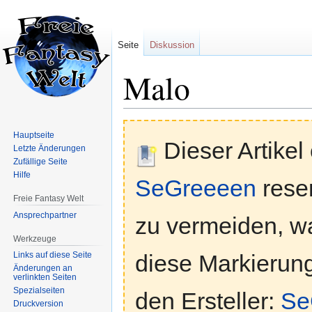
Seite
Diskussion
Malo
Zur
Zur
Hauptseite
Navigation
Suche
Dieser Artikel
Letzte Änderungen
springen
springen
Zufällige Seite
Hilfe
SeGreeeen
reser
Freie Fantasy Welt
Ansprechpartner
zu vermeiden, wa
Werkzeuge
Links auf diese Seite
diese Markierung 
Änderungen an
verlinkten Seiten
Spezialseiten
den Ersteller:
Se
Druckversion