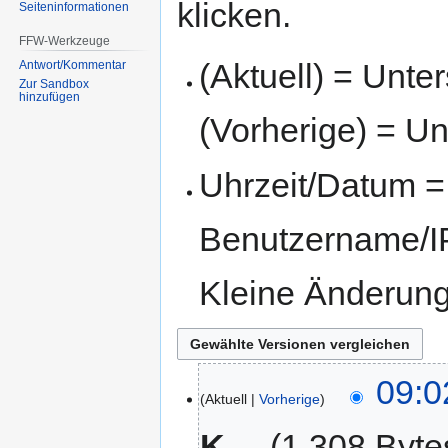
klicken.
Seiten­informationen
FFW-Werkzeuge
(Aktuell) = Unte
Antwort/Kommentar
Zur Sandbox
hinzufügen
(Vorherige) = Un
Uhrzeit/Datum = 
Benutzername/IP
Kleine Änderun
09:0
Aktuell
Vorherige
K
1.308 Byte