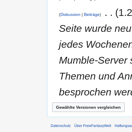
‎
1.
Diskussion
Beiträge
Seite wurde neu
jedes Wochenen
Mumble-Server st
Themen und An
besprochen wer
Datenschutz
Über FreieFantasyWelt
Haftungsa