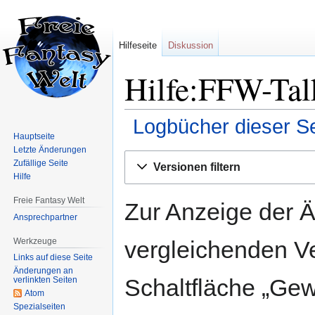
Hilfeseite
Diskussion
Hilfe:FFW-Tal
Logbücher dieser Se
Hauptseite
Letzte Änderungen
Zur
Zur
Zufällige Seite
Versionen filtern
Navigation
Suche
Hilfe
springen
springen
Freie Fantasy Welt
Zur Anzeige der 
Ansprechpartner
Werkzeuge
vergleichenden V
Links auf diese Seite
Änderungen an
Schaltfläche „Gew
verlinkten Seiten
Atom
Spezialseiten