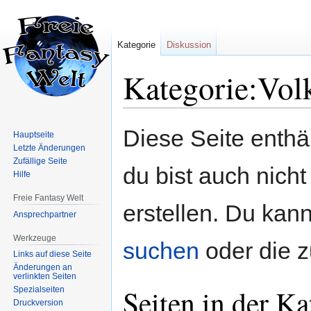
Kategorie
Diskussion
Kategorie:Vol
Zur
Zur
Diese Seite enth
Hauptseite
Navigation
Suche
Letzte Änderungen
springen
springen
Zufällige Seite
du bist auch nicht
Hilfe
Freie Fantasy Welt
erstellen. Du kann
Ansprechpartner
Werkzeuge
suchen
oder die 
Links auf diese Seite
Änderungen an
verlinkten Seiten
Seiten in der Ka
Spezialseiten
Druckversion