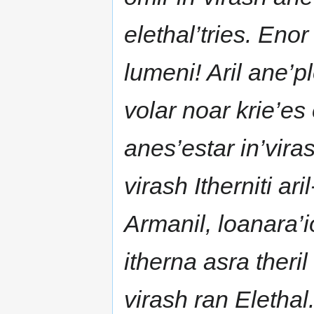
elethal’tries. Eno
lumeni! Aril ane’pl
volar noar krie’es 
anes’estar in’vira
virash Itherniti ar
Armanil, loanara’io
itherna asra theri
virash ran Elethal