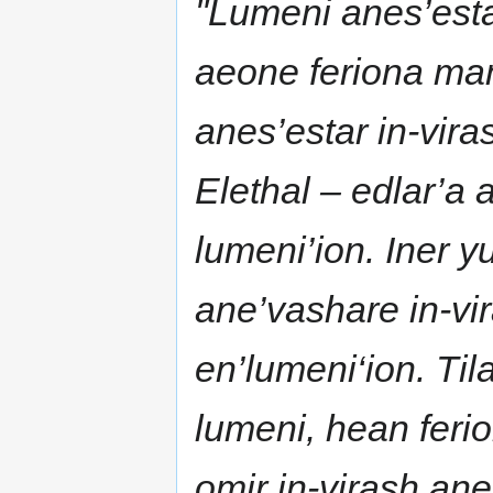
"Lumeni anes’est
aeone feriona mane
anes’estar in-viras
Elethal – edlar’a 
lumeni’ion. Iner yu
ane’vashare in-vi
en’lumeni‘ion. Til
lumeni, hean ferio
omir in-virash ane