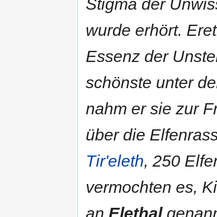
Stigma der Unwisse
wurde erhört. Ereth
Essenz der Unsterb
schönste unter den
nahm er sie zur F
über die Elfenras
Tir'eleth
, 250 Elf
vermochten es, K
an
Elethal
genann