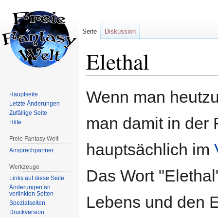
Seite
Diskussion
Elethal
Zur
Zur
Wenn man heutzut
Hauptseite
Navigation
Suche
Letzte Änderungen
springen
springen
Zufällige Seite
man damit in der 
Hilfe
Freie Fantasy Welt
hauptsächlich im
Ansprechpartner
Werkzeuge
Das Wort "Elethal
Links auf diese Seite
Änderungen an
verlinkten Seiten
Lebens und den Ei
Spezialseiten
Druckversion