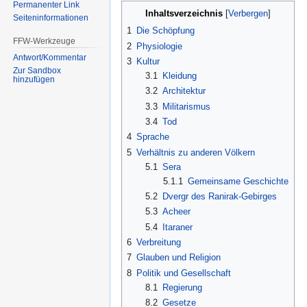
Permanenter Link
Inhaltsverzeichnis
Seiten­informationen
1
Die Schöpfung
FFW-Werkzeuge
2
Physiologie
Antwort/Kommentar
3
Kultur
Zur Sandbox
3.1
Kleidung
hinzufügen
3.2
Architektur
3.3
Militarismus
3.4
Tod
4
Sprache
5
Verhältnis zu anderen Völkern
5.1
Sera
5.1.1
Gemeinsame Geschichte
5.2
Dvergr des Ranirak-Gebirges
5.3
Acheer
5.4
Itaraner
6
Verbreitung
7
Glauben und Religion
8
Politik und Gesellschaft
8.1
Regierung
8.2
Gesetze