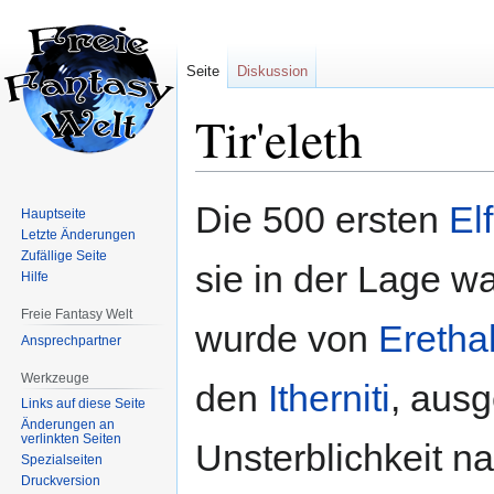
Seite
Diskussion
Tir'eleth
Zur
Zur
Die 500 ersten
El
Hauptseite
Navigation
Suche
Letzte Änderungen
springen
springen
Zufällige Seite
sie in der Lage w
Hilfe
Freie Fantasy Welt
wurde von
Erethal
Ansprechpartner
Werkzeuge
den
Itherniti
, aus
Links auf diese Seite
Änderungen an
verlinkten Seiten
Unsterblichkeit n
Spezialseiten
Druckversion