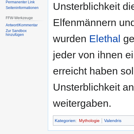
Permanenter Link
Unsterblichkeit die
Seiten­informationen
FFW-Werkzeuge
Elfenmännern und 
Antwort/Kommentar
Zur Sandbox
hinzufügen
wurden
Elethal
ge
jeder von ihnen ei
erreicht haben sol
Unsterblichkeit a
weitergaben.
Kategorien
:
Mythologie
Valendris