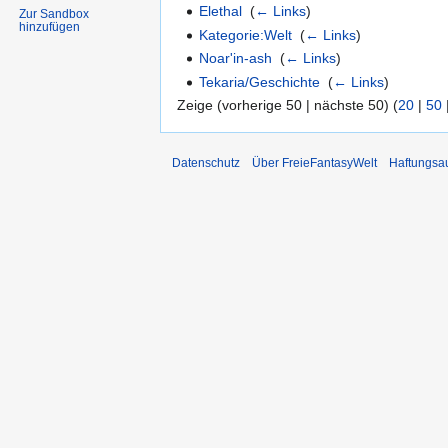
Elethal
‎
(
← Links
)
Zur Sandbox
hinzufügen
Kategorie:Welt
‎
(
← Links
)
Noar'in-ash
‎
(
← Links
)
Tekaria/Geschichte
‎
(
← Links
)
Zeige (vorherige 50 | nächste 50) (
20
|
50
Datenschutz
Über FreieFantasyWelt
Haftungsa