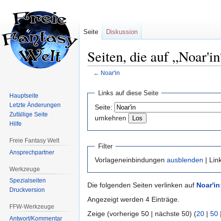
Seite
Diskussion
Seiten, die auf „Noar'in
←
Noar'in
Zur
Zur
Links auf diese Seite
Hauptseite
Navigation
Suche
Letzte Änderungen
Seite:
springen
springen
Zufällige Seite
umkehren
Hilfe
Freie Fantasy Welt
Filter
Ansprechpartner
Vorlageneinbindungen
ausblenden
| Lin
Werkzeuge
Spezialseiten
Die folgenden Seiten verlinken auf
Noar'in
Druckversion
Angezeigt werden 4 Einträge.
FFW-Werkzeuge
Zeige (vorherige 50 | nächste 50) (
20
|
50
Antwort/Kommentar