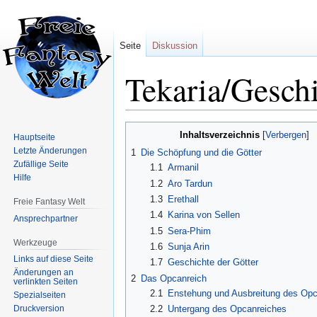
Seite
Diskussion
Tekaria/Gesch
Zur
Zur
Inhaltsverzeichnis
Hauptseite
Navigation
Suche
Letzte Änderungen
1
Die Schöpfung und die Götter
springen
springen
Zufällige Seite
1.1
Armanil
Hilfe
1.2
Aro Tardun
1.3
Erethall
Freie Fantasy Welt
1.4
Karina von Sellen
Ansprechpartner
1.5
Sera-Phim
Werkzeuge
1.6
Sunja Arin
Links auf diese Seite
1.7
Geschichte der Götter
Änderungen an
2
Das Opcanreich
verlinkten Seiten
2.1
Enstehung und Ausbreitung des Opc
Spezialseiten
2.2
Untergang des Opcanreiches
Druckversion